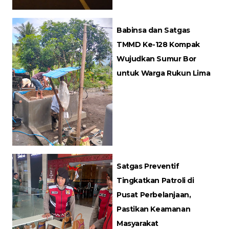
Babinsa dan Satgas
TMMD Ke-128 Kompak
Wujudkan Sumur Bor
untuk Warga Rukun Lima
Satgas Preventif
Tingkatkan Patroli di
Pusat Perbelanjaan,
Pastikan Keamanan
Masyarakat