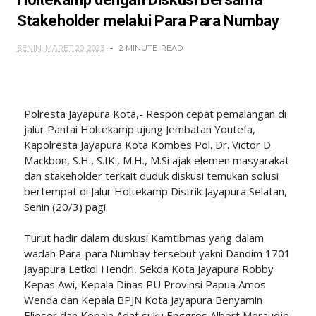
Stakeholder melalui Para Para Numbay
SENIN, MARET 20, 2023
2 MINUTE
READ
Polresta Jayapura Kota,- Respon cepat pemalangan di
jalur Pantai Holtekamp ujung Jembatan Youtefa,
Kapolresta Jayapura Kota Kombes Pol. Dr. Victor D.
Mackbon, S.H., S.IK., M.H., M.Si ajak elemen masyarakat
dan stakeholder terkait duduk diskusi temukan solusi
bertempat di Jalur Holtekamp Distrik Jayapura Selatan,
Senin (20/3) pagi.
Turut hadir dalam duskusi Kamtibmas yang dalam
wadah Para-para Numbay tersebut yakni Dandim 1701
Jayapura Letkol Hendri, Sekda Kota Jayapura Robby
Kepas Awi, Kepala Dinas PU Provinsi Papua Amos
Wenda dan Kepala BPJN Kota Jayapura Benyamin
Elieser dan Kepala Adat suku Enggros Albert Meraudje