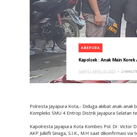
ABEPURA
Kapolsek : Anak Main Korek
SABTU, APRIL 01, 2023
2 MINUT
Polresta Jayapura Kota,- Diduga akibat anak-anak ber
Kompleks SMU 4 Entrop Distrik Jayapura Selatan ter
Kapolresta Jayapura Kota Kombes Pol. Dr. Victor D. 
AKP Julkifli Sinaga, S.I.K., M.H saat dikonfirmasi v