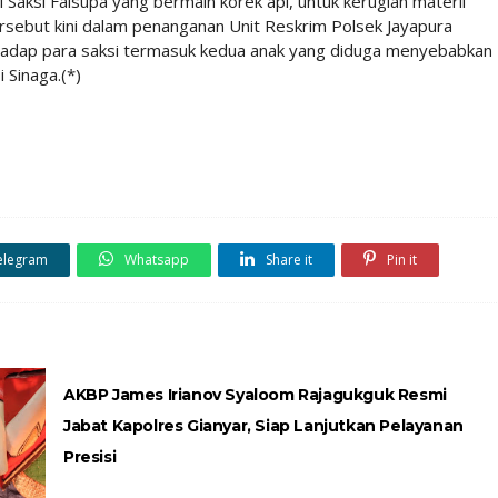
ri Saksi Faisupa yang bermain korek api, untuk kerugian materil
ersebut kini dalam penanganan Unit Reskrim Polsek Jayapura
rhadap para saksi termasuk kedua anak yang diduga menyebabkan
 Sinaga.(*)
elegram
Whatsapp
Share it
Pin it
AKBP James Irianov Syaloom Rajagukguk Resmi
Jabat Kapolres Gianyar, Siap Lanjutkan Pelayanan
Presisi