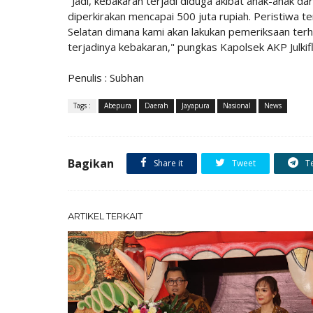
"Jadi, kebakaran terjadi diduga akibat anak-anak da
diperkirakan mencapai 500 juta rupiah. Peristiwa t
Selatan dimana kami akan lakukan pemeriksaan te
terjadinya kebakaran," pungkas Kapolsek AKP Julkifli
Penulis : Subhan
Tags :
Abepura
Daerah
Jayapura
Nasional
News
Bagikan
Share it
Tweet
T
ARTIKEL TERKAIT