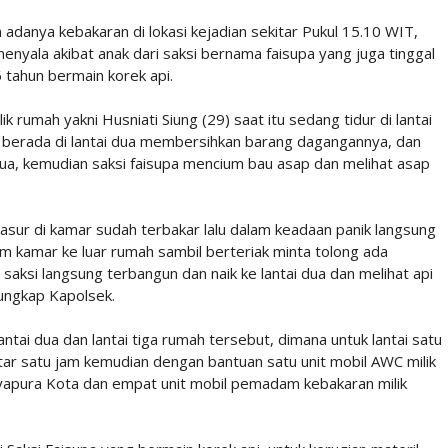
 adanya kebakaran di lokasi kejadian sekitar Pukul 15.10 WIT,
menyala akibat anak dari saksi bernama faisupa yang juga tinggal
 tahun bermain korek api.
 rumah yakni Husniati Siung (29) saat itu sedang tidur di lantai
 berada di lantai dua membersihkan barang dagangannya, dan
dua, kemudian saksi faisupa mencium bau asap dan melihat asap
kasur di kamar sudah terbakar lalu dalam keadaan panik langsung
 kamar ke luar rumah sambil berteriak minta tolong ada
aksi langsung terbangun dan naik ke lantai dua dan melihat api
 ungkap Kapolsek.
antai dua dan lantai tiga rumah tersebut, dimana untuk lantai satu
itar satu jam kemudian dengan bantuan satu unit mobil AWC milik
ayapura Kota dan empat unit mobil pemadam kebakaran milik