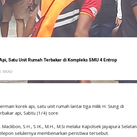
 Api, Satu Unit Rumah Terbakar di Kompleks SMU 4 Entrop
E
READ
main korek api, satu unit rumah lantai tiga milik H. Siung di
bakar api, Sabtu (1/4) sore.
Mackbon, S.H., S.IK., M.H., M.Si melalui Kapolsek Jayapura Selatan
ia telepon selulernya membenarkan peristiwa tersebut.