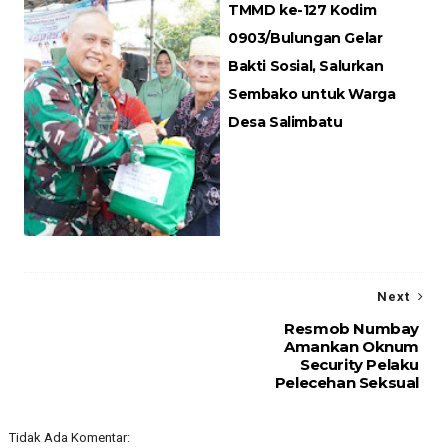
TMMD ke-127 Kodim
0903/Bulungan Gelar
Bakti Sosial, Salurkan
Sembako untuk Warga
Desa Salimbatu
Next
Resmob Numbay
Amankan Oknum
Security Pelaku
Pelecehan Seksual
Tidak Ada Komentar: