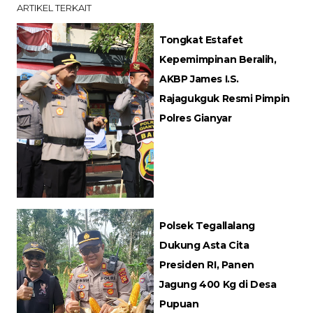
ARTIKEL TERKAIT
Tongkat Estafet
Kepemimpinan Beralih,
AKBP James I.S.
Rajagukguk Resmi Pimpin
Polres Gianyar
Polsek Tegallalang
Dukung Asta Cita
Presiden RI, Panen
Jagung 400 Kg di Desa
Pupuan