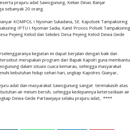
erta prajuru adat Sawogunung, Kelian Dinas Banjar
a sebanyak 20 orang.
Gianyar KOMPOL I Nyoman Sukadana, SE. Kapolsek Tampaksiring
ksiring IPTU I Nyoman Sadia, Kanit Provos Polsek Tampaksirin
Desa Pejeng Kelod dan Sekdes Desa Pejeng Kelod Dewa Gede
selenggaranya kegiatan ini dapat berjalan dengan baik dan
h tersebut merupakan program dari Bapak Kapolri guna membantu
wogunung dalam situasi cuaca kemarau, sehingga masyarakat
uhi kebutuhan hidup sehari hari, ungkap Kapolres Gianyar,
rejuru adat dan masyarakat Sawogunung sangat terimakasih atas
utuhan air minum bersih, sehingga kedepannya ketersediaan air
ngkap Dewa Gede Partawijaya selaku prajuru adat, ****