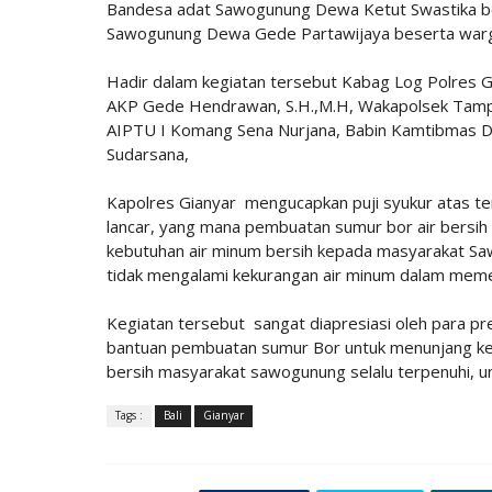
Bandesa adat Sawogunung Dewa Ketut Swastika bes
Sawogunung Dewa Gede Partawijaya beserta warg
Hadir dalam kegiatan tersebut Kabag Log Polres 
AKP Gede Hendrawan, S.H.,M.H, Wakapolsek Tampa
AIPTU I Komang Sena Nurjana, Babin Kamtibmas 
Sudarsana,
Kapolres Gianyar mengucapkan puji syukur atas ter
lancar, yang mana pembuatan sumur bor air bersi
kebutuhan air minum bersih kepada masyarakat Sa
tidak mengalami kekurangan air minum dalam memen
Kegiatan tersebut sangat diapresiasi oleh para p
bantuan pembuatan sumur Bor untuk menunjang keb
bersih masyarakat sawogunung selalu terpenuhi, u
Tags :
Bali
Gianyar