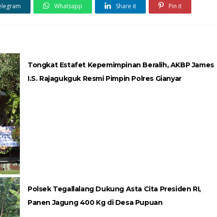
elegram
Whatsapp
Share it
Pin it
Tongkat Estafet Kepemimpinan Beralih, AKBP James
I.S. Rajagukguk Resmi Pimpin Polres Gianyar
Polsek Tegallalang Dukung Asta Cita Presiden RI,
Panen Jagung 400 Kg di Desa Pupuan