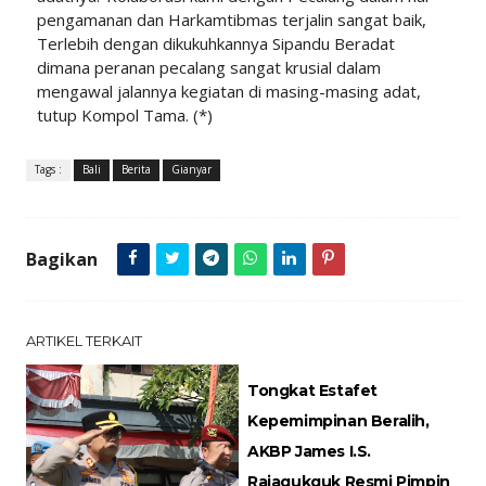
pengamanan dan Harkamtibmas terjalin sangat baik,
Terlebih dengan dikukuhkannya Sipandu Beradat
dimana peranan pecalang sangat krusial dalam
mengawal jalannya kegiatan di masing-masing adat,
tutup Kompol Tama. (*)
Tags :
Bali
Berita
Gianyar
Bagikan
ARTIKEL TERKAIT
Tongkat Estafet
Kepemimpinan Beralih,
AKBP James I.S.
Rajagukguk Resmi Pimpin