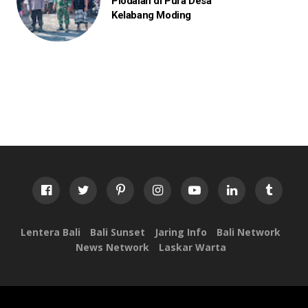
Piodalan di Pura Desa
Kelabang Moding
Lentera Bali
Bali Sunset
Jaring Info
Bali Network
News Network
Laskar Warta