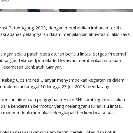
READ
erasi Patuh Agung 2023, dengan memberikan imbauan tertib
si adanya pelanggaran dalam menjalankan aktivitas dijalan raya.
agar selalu patuh pada aturan berlalu lintas. Satgas Preemtif
asubsatgas Dikmas Ipda Made Derawan memberikan imbauan
a Kecamatan Blahbatuh Gianyar.
ui Kabag Ops Polres Gianyar menyampaikan kegiatan ini dalam
ntak mulai tanggal 10 hingga 23 Juli 2023 mendatang.
mberikan himbauan penggunaan Helm SNI kami juga melakukan
dara kendaraan bermotor yang melanggar aturan lalu lintas,
ka maupun tidak memakai kelengkapan berkendara sesuai
iplinan masyarakat didalam tertib berlalu lintas dan untuk