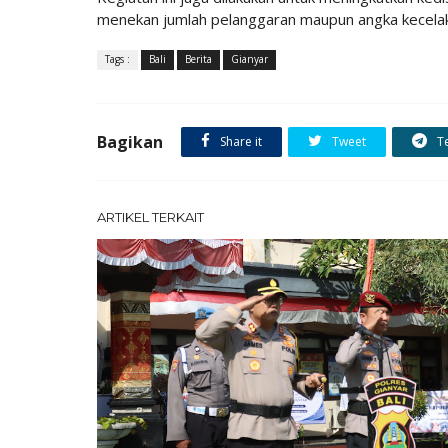
menekan jumlah pelanggaran maupun angka kecelakaa
Tags :
Bali
Berita
Gianyar
Bagikan
Share it
Tweet
T
ARTIKEL TERKAIT