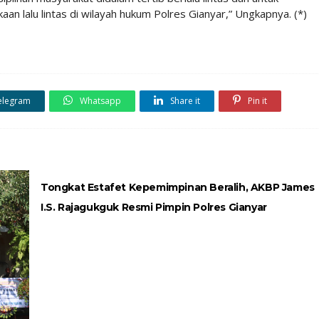
n lalu lintas di wilayah hukum Polres Gianyar,” Ungkapnya. (*)
elegram
Whatsapp
Share it
Pin it
Tongkat Estafet Kepemimpinan Beralih, AKBP James
I.S. Rajagukguk Resmi Pimpin Polres Gianyar