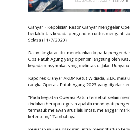
SELASA, JULI 11, 2023
1 MINUTE
Gianyar - Kepolisian Resor Gianyar menggelar Op
berlalulintas kepada pengendara untuk mengantisipa
Selasa (11/7/2023)
Dalam kegiatan itu, menekankan kepada pengendara 
Ops Patuh Agung yang dipimpin langsung oleh K
kepada masyarakat yang melintas di Jalan Udayan
Kapolres Gianyar AKBP Ketut Widiada, S.I.K. melal
rangka Operasi Patuh Agung 2023 yang digelar sere
"Pada kegiatan Operasi Patuh tersebut selain me
tindakan berupa teguran apabila mendapati pengen
termasuk melawan arus lalu lintas, melanggar mar
ketentuan," Tambahnya.
Kegiatan ini juga dilakukan untuk meningkatkan kedis