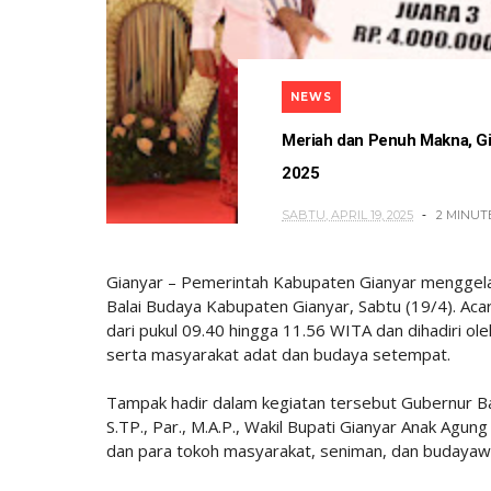
NEWS
Meriah dan Penuh Makna, Gi
2025
SABTU, APRIL 19, 2025
2 MINUT
Gianyar – Pemerintah Kabupaten Gianyar menggelar
Balai Budaya Kabupaten Gianyar, Sabtu (19/4). A
dari pukul 09.40 hingga 11.56 WITA dan dihadiri o
serta masyarakat adat dan budaya setempat.
Tampak hadir dalam kegiatan tersebut Gubernur Bal
S.TP., Par., M.A.P., Wakil Bupati Gianyar Anak Agu
dan para tokoh masyarakat, seniman, dan budayaw