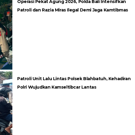
Operasi Pekat Agung 2026, Polda Bali Intensifkan
Patroli dan Razia Miras Ilegal Demi Jaga Kamtibmas
Patroli Unit Lalu Lintas Polsek Blahbatuh, Kehadiran
Polri Wujudkan Kamseltibcar Lantas