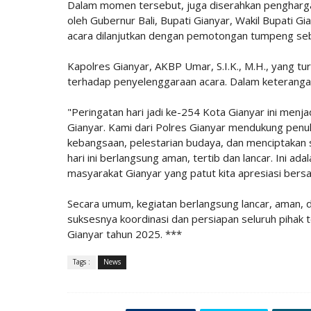
Dalam momen tersebut, juga diserahkan penghar
oleh Gubernur Bali, Bupati Gianyar, Wakil Bupati G
acara dilanjutkan dengan pemotongan tumpeng seba
Kapolres Gianyar, AKBP Umar, S.I.K., M.H., yang tu
terhadap penyelenggaraan acara. Dalam keteranga
"Peringatan hari jadi ke-254 Kota Gianyar ini menja
Gianyar. Kami dari Polres Gianyar mendukung pe
kebangsaan, pelestarian budaya, dan menciptakan s
hari ini berlangsung aman, tertib dan lancar. Ini a
masyarakat Gianyar yang patut kita apresiasi bers
Secara umum, kegiatan berlangsung lancar, aman, 
suksesnya koordinasi dan persiapan seluruh pihak 
Gianyar tahun 2025. ***
Tags :
News