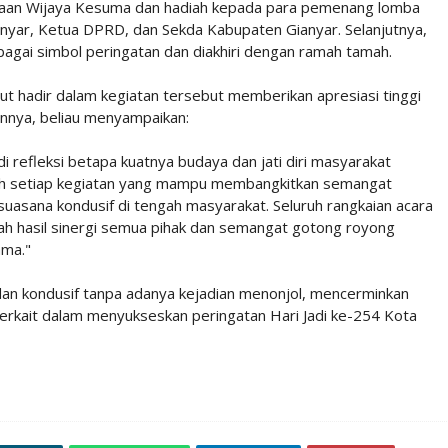
gaan Wijaya Kesuma dan hadiah kepada para pemenang lomba
ianyar, Ketua DPRD, dan Sekda Kabupaten Gianyar. Selanjutnya,
gai simbol peringatan dan diakhiri dengan ramah tamah.
rut hadir dalam kegiatan tersebut memberikan apresiasi tinggi
nnya, beliau menyampaikan:
di refleksi betapa kuatnya budaya dan jati diri masyarakat
nuh setiap kegiatan yang mampu membangkitkan semangat
uasana kondusif di tengah masyarakat. Seluruh rangkaian acara
dalah hasil sinergi semua pihak dan semangat gotong royong
ama."
dan kondusif tanpa adanya kejadian menonjol, mencerminkan
terkait dalam menyukseskan peringatan Hari Jadi ke-254 Kota