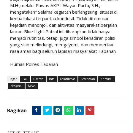
M.H.,melalui Pawas AKP I Wayan Parta, S.H.,
mengatakan" Selama kegiatan berlangsung, situasi di
kedua lokasi terpantau kondusif. Tidak ditemukan
kejadian menonjol, dan aktivitas masyarakat berjalan
lancar. Blue Light Patrol ini diharapkan tidak hanya
menjadi rutinitas, tetapi juga simbol kehadiran polisi
yang siap melindungi, mengayomi, dan memberikan
rasa aman bagi seluruh lapisan masyarakat Tabanan.
Humas Polres Tabanan
Tags :
Bali
Daerah
Info
Kamtibmas
Kesehatan
Kriminal
Nasional
News
Bagikan
ARTIKEL TERKAIT