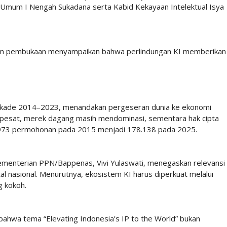
Umum I Nengah Sukadana serta Kabid Kekayaan Intelektual Isya
dalam pembukaan menyampaikan bahwa perlindungan KI memberikan
ekade 2014–2023, menandakan pergeseran dunia ke ekonomi
h pesat, merek dagang masih mendominasi, sementara hak cipta
5.973 permohonan pada 2015 menjadi 178.138 pada 2025.
ementerian PPN/Bappenas, Vivi Yulaswati, menegaskan relevansi
al nasional. Menurutnya, ekosistem KI harus diperkuat melalui
g kokoh.
wa tema “Elevating Indonesia’s IP to the World” bukan