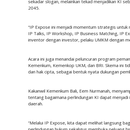
sekadar slogan, melainkan tekad menjadikan KI se
2045.
“IP Expose ini menjadi momentum strategis untuk 
IP Talks, IP Workshop, IP Business Matching, IP E
inventor dengan investor, pelaku UMKM dengan men
Acara ini juga menandai peluncuran program pemanfaa
Kemenkum, Kemenkop UKM, dan BRI. Skema ini tidak 
dan hak cipta, sebagai bentuk nyata dukungan pemb
Kakanwil Kemenkum Bali, Eem Nurmanah, menyampa
tentang bagaimana perlindungan KI dapat menjadi
daerah.
“Melalui IP Expose, kita dapat melihat langsung ba
perlindungan hukum sekaligus membuka peluang bis