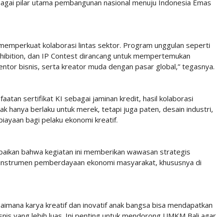
bagai pilar utama pembangunan nasional menuju Indonesia Emas
memperkuat kolaborasi lintas sektor. Program unggulan seperti
xhibition, dan IP Contest dirancang untuk mempertemukan
tor bisnis, serta kreator muda dengan pasar global,” tegasnya.
tan sertifikat KI sebagai jaminan kredit, hasil kolaborasi
hanya berlaku untuk merek, tetapi juga paten, desain industri,
iayaan bagi pelaku ekonomi kreatif.
ikan bahwa kegiatan ini memberikan wawasan strategis
 instrumen pemberdayaan ekonomi masyarakat, khususnya di
gaimana karya kreatif dan inovatif anak bangsa bisa mendapatkan
nis yang lebih luas. Ini penting untuk mendorong UMKM Bali agar