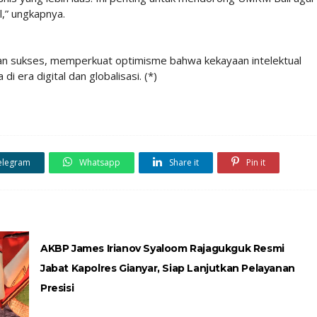
l,” ungkapnya.
an sukses, memperkuat optimisme bahwa kekayaan intelektual
 era digital dan globalisasi. (*)
elegram
Whatsapp
Share it
Pin it
AKBP James Irianov Syaloom Rajagukguk Resmi
Jabat Kapolres Gianyar, Siap Lanjutkan Pelayanan
Presisi