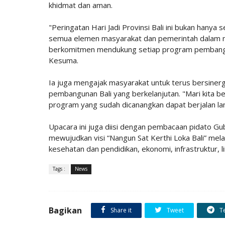
khidmat dan aman.
"Peringatan Hari Jadi Provinsi Bali ini bukan han
semua elemen masyarakat dan pemerintah dalam me
berkomitmen mendukung setiap program pembangun
Kesuma.
Ia juga mengajak masyarakat untuk terus bersinerg
pembangunan Bali yang berkelanjutan. "Mari kita b
program yang sudah dicanangkan dapat berjalan l
Upacara ini juga diisi dengan pembacaan pidato 
mewujudkan visi “Nangun Sat Kerthi Loka Bali” mel
kesehatan dan pendidikan, ekonomi, infrastruktur, l
Tags :
News
Bagikan
Share it
Tweet
T