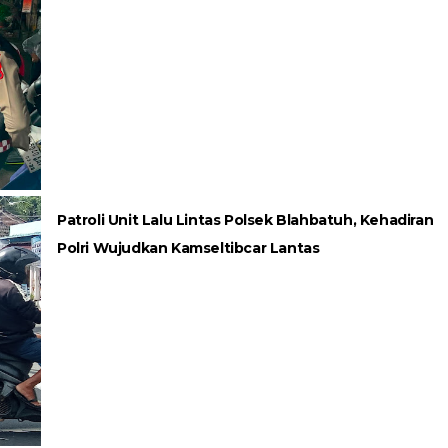
Patroli Unit Lalu Lintas Polsek Blahbatuh, Kehadiran
Polri Wujudkan Kamseltibcar Lantas