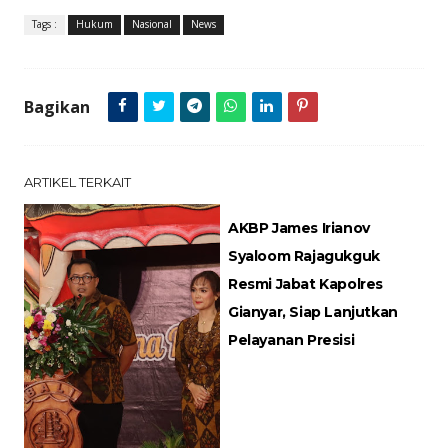
Tags :
Hukum
Nasional
News
Bagikan
ARTIKEL TERKAIT
AKBP James Irianov
Syaloom Rajagukguk
Resmi Jabat Kapolres
Gianyar, Siap Lanjutkan
Pelayanan Presisi