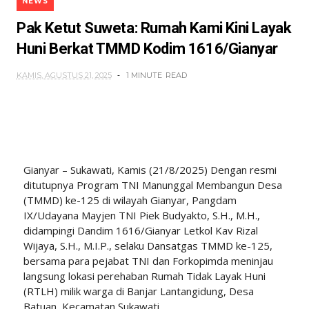
NEWS
Pak Ketut Suweta: Rumah Kami Kini Layak
Huni Berkat TMMD Kodim 1616/Gianyar
KAMIS, AGUSTUS 21, 2025
1 MINUTE
READ
Gianyar – Sukawati, Kamis (21/8/2025) Dengan resmi
ditutupnya Program TNI Manunggal Membangun Desa
(TMMD) ke-125 di wilayah Gianyar, Pangdam
IX/Udayana Mayjen TNI Piek Budyakto, S.H., M.H.,
didampingi Dandim 1616/Gianyar Letkol Kav Rizal
Wijaya, S.H., M.I.P., selaku Dansatgas TMMD ke-125,
bersama para pejabat TNI dan Forkopimda meninjau
langsung lokasi perehaban Rumah Tidak Layak Huni
(RTLH) milik warga di Banjar Lantangidung, Desa
Batuan, Kecamatan Sukawati.