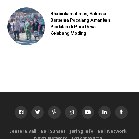
Bhabinkamtibmas, Babinsa
Bersama Pecalang Amankan
Piodalan di Pura Desa
Kelabang Moding
Lentera Bali
Bali Sunset
Jaring Info
Bali Network
News Network
Laskar Warta