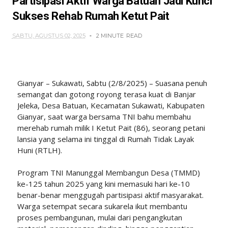
Partisipasi Aktif Warga Batuan Jadi Kunci
Sukses Rehab Rumah Ketut Pait
SABTU, AGUSTUS 02, 2025
2 MINUTE
READ
Gianyar – Sukawati, Sabtu (2/8/2025) – Suasana penuh
semangat dan gotong royong terasa kuat di Banjar
Jeleka, Desa Batuan, Kecamatan Sukawati, Kabupaten
Gianyar, saat warga bersama TNI bahu membahu
merehab rumah milik I Ketut Pait (86), seorang petani
lansia yang selama ini tinggal di Rumah Tidak Layak
Huni (RTLH).
Program TNI Manunggal Membangun Desa (TMMD)
ke-125 tahun 2025 yang kini memasuki hari ke-10
benar-benar menggugah partisipasi aktif masyarakat.
Warga setempat secara sukarela ikut membantu
proses pembangunan, mulai dari pengangkutan