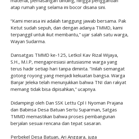
material, pemasangan dinding, hingga penggantian
atap rumah yang selama ini bocor disana sini.
“Kami merasa ini adalah tanggung jawab bersama. Pak
Ketut sudah sepuh, dan dengan adanya TMMD, kami
terpanggil untuk ikut membantu,” ujar salah satu warga,
Wayan Sudarma.
Dansatgas TMMD ke-125, Letkol Kav Rizal Wijaya,
S.H., M.I.P, mengapresiasi antusiasme warga yang
terus hadir setiap hari tanpa diminta. “Inilah semangat
gotong royong yang menjadi kekuatan bangsa. Warga
Banjar Jeleka telah menunjukkan bahwa TNI dan rakyat
memang tidak bisa dipisahkan,” ucapnya.
Didampingi oleh Dan SSK Lettu Cpl I Nyoman Prajana
dan Babinsa Desa Batuan Sertu Suparman, Satgas
TMMD memastikan bahwa proses pembangunan
berjalan sesuai rencana dan tepat sasaran.
Perbekel Desa Batuan, Ari Anggara, juga