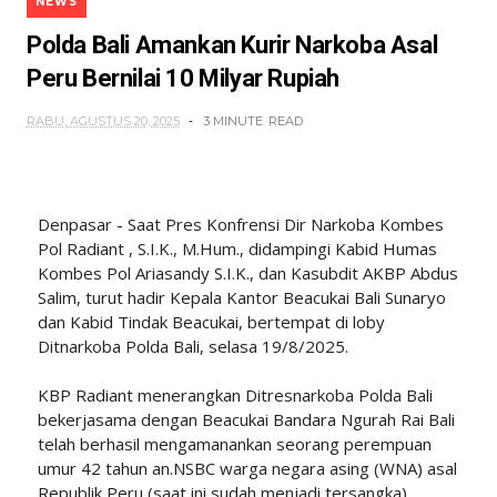
NEWS
Polda Bali Amankan Kurir Narkoba Asal
Peru Bernilai 10 Milyar Rupiah
RABU, AGUSTUS 20, 2025
3 MINUTE
READ
Denpasar - Saat Pres Konfrensi Dir Narkoba Kombes
Pol Radiant , S.I.K., M.Hum., didampingi Kabid Humas
Kombes Pol Ariasandy S.I.K., dan Kasubdit AKBP Abdus
Salim, turut hadir Kepala Kantor Beacukai Bali Sunaryo
dan Kabid Tindak Beacukai, bertempat di loby
Ditnarkoba Polda Bali, selasa 19/8/2025.
KBP Radiant menerangkan Ditresnarkoba Polda Bali
bekerjasama dengan Beacukai Bandara Ngurah Rai Bali
telah berhasil mengamanankan seorang perempuan
umur 42 tahun an.NSBC warga negara asing (WNA) asal
Republik Peru (saat ini sudah menjadi tersangka),