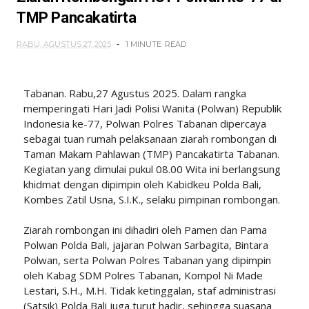
TMP Pancakatirta
RABU, AGUSTUS 27, 2025
1 MINUTE
READ
Tabanan. Rabu,27 Agustus 2025. Dalam rangka
memperingati Hari Jadi Polisi Wanita (Polwan) Republik
Indonesia ke-77, Polwan Polres Tabanan dipercaya
sebagai tuan rumah pelaksanaan ziarah rombongan di
Taman Makam Pahlawan (TMP) Pancakatirta Tabanan.
Kegiatan yang dimulai pukul 08.00 Wita ini berlangsung
khidmat dengan dipimpin oleh Kabidkeu Polda Bali,
Kombes Zatil Usna, S.I.K., selaku pimpinan rombongan.
Ziarah rombongan ini dihadiri oleh Pamen dan Pama
Polwan Polda Bali, jajaran Polwan Sarbagita, Bintara
Polwan, serta Polwan Polres Tabanan yang dipimpin
oleh Kabag SDM Polres Tabanan, Kompol Ni Made
Lestari, S.H., M.H. Tidak ketinggalan, staf administrasi
(Satsik) Polda Bali juga turut hadir, sehingga suasana