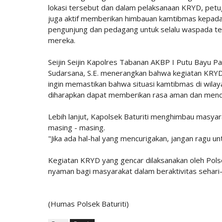
lokasi tersebut dan dalam pelaksanaan KRYD, petu
juga aktif memberikan himbauan kamtibmas kepad
pengunjung dan pedagang untuk selalu waspada te
mereka.
Seijin Seijin Kapolres Tabanan AKBP I Putu Bayu Pa
Sudarsana, S.E. menerangkan bahwa kegiatan KRYD i
ingin memastikan bahwa situasi kamtibmas di wilaya
diharapkan dapat memberikan rasa aman dan mence
Lebih lanjut, Kapolsek Baturiti menghimbau masya
masing - masing.
"Jika ada hal-hal yang mencurigakan, jangan ragu u
Kegiatan KRYD yang gencar dilaksanakan oleh Polse
nyaman bagi masyarakat dalam beraktivitas sehari-
(Humas Polsek Baturiti)