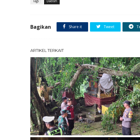
Tags :
Daerah
Bagikan
Share it
Tweet
T
ARTIKEL TERKAIT