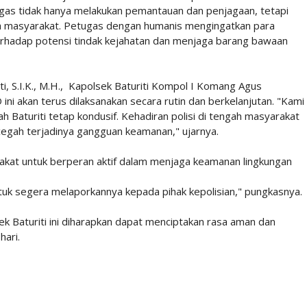
gas tidak hanya melakukan pemantauan dan penjagaan, tetapi
a masyarakat. Petugas dengan humanis mengingatkan para
rhadap potensi tindak kejahatan dan menjaga barang bawaan
ti, S.I.K., M.H., Kapolsek Baturiti Kompol I Komang Agus
ni akan terus dilaksanakan secara rutin dan berkelanjutan. "Kami
h Baturiti tetap kondusif. Kehadiran polisi di tengah masyarakat
gah terjadinya gangguan keamanan," ujarnya.
rakat untuk berperan aktif dalam menjaga keamanan lingkungan
ntuk segera melaporkannya kepada pihak kepolisian," pungkasnya.
k Baturiti ini diharapkan dapat menciptakan rasa aman dan
hari.