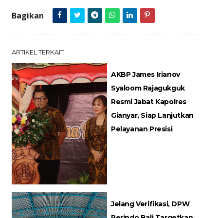
Bagikan
ARTIKEL TERKAIT
AKBP James Irianov
Syaloom Rajagukguk
Resmi Jabat Kapolres
Gianyar, Siap Lanjutkan
Pelayanan Presisi
Jelang Verifikasi, DPW
Perindo Bali Targetkan