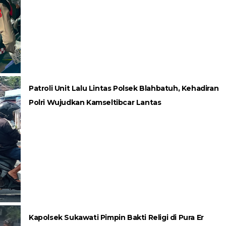
Patroli Unit Lalu Lintas Polsek Blahbatuh, Kehadiran
Polri Wujudkan Kamseltibcar Lantas
Kapolsek Sukawati Pimpin Bakti Religi di Pura Er