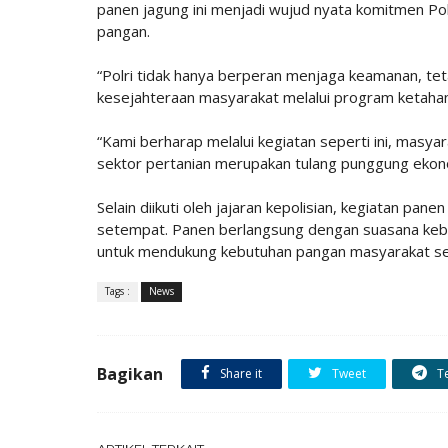
panen jagung ini menjadi wujud nyata komitmen P
pangan.
“Polri tidak hanya berperan menjaga keamanan, tet
kesejahteraan masyarakat melalui program ketahan
“Kami berharap melalui kegiatan seperti ini, masy
sektor pertanian merupakan tulang punggung ekon
Selain diikuti oleh jajaran kepolisian, kegiatan pan
setempat. Panen berlangsung dengan suasana kebe
untuk mendukung kebutuhan pangan masyarakat seki
Tags :
News
Bagikan
Share it
Tweet
T