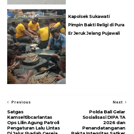
Kapolsek Sukawati
Pimpin Bakti Religi di Pura
Er Jeruk Jelang Pujawali
Previous
Next
Satgas
Polda Bali Gelar
Kamseltibcarlantas
Sosialisasi DIPA TA
Ops Lilin Agung Patroli
2026 dan
Pengaturan Lalu Lintas
Penandatanganan
Di Jalur Ibadah Gereja
Pakta Integritas Satker