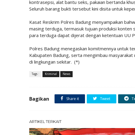
kontrasepsi, alat bantu seks, pakaian bertanda khu
Seluruh barang bukti tersebut kini disita untuk kep
Kasat Reskrim Polres Badung menyampaikan bahwa
masing terduga, termasuk tujuan produksi konten se
para terduga dapat dijerat dengan ketentuan UU Po
Polres Badung menegaskan komitmennya untuk teru
Kabupaten Badung, serta mengimbau masyarakat u
di lingkungan sekitar. (*)
Tags :
Kriminal
News
Bagikan
Share it
Tweet
T
ARTIKEL TERKAIT