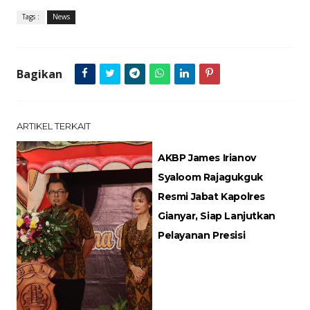
Tags :
News
Bagikan
ARTIKEL TERKAIT
AKBP James Irianov
Syaloom Rajagukguk
Resmi Jabat Kapolres
Gianyar, Siap Lanjutkan
Pelayanan Presisi