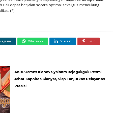
Bali dapat berjalan secara optimal sekaligus mendukung
itas. (*)
elegram
Whatsapp
Share it
Pin it
AKBP James Irianov Syaloom Rajagukguk Resmi
Jabat Kapolres Gianyar, Siap Lanjutkan Pelayanan
Presisi