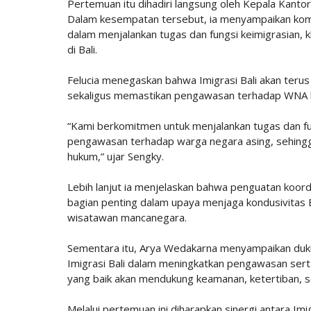
Pertemuan itu dihadiri langsung oleh Kepala Kantor 
Dalam kesempatan tersebut, ia menyampaikan komit
dalam menjalankan tugas dan fungsi keimigrasia
di Bali.
Felucia menegaskan bahwa Imigrasi Bali akan ter
sekaligus memastikan pengawasan terhadap WNA be
“Kami berkomitmen untuk menjalankan tugas dan fu
pengawasan terhadap warga negara asing, sehingg
hukum,” ujar Sengky.
Lebih lanjut ia menjelaskan bahwa penguatan koor
bagian penting dalam upaya menjaga kondusivitas Ba
wisatawan mancanegara.
Sementara itu, Arya Wedakarna menyampaikan dukun
Imigrasi Bali dalam meningkatkan pengawasan ser
yang baik akan mendukung keamanan, ketertiban, 
Melalui pertemuan ini diharapkan sinergi antara Im