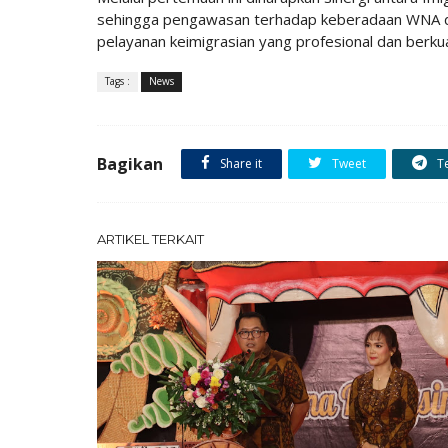
sehingga pengawasan terhadap keberadaan WNA di 
pelayanan keimigrasian yang profesional dan berkual
Tags :
News
Bagikan
Share it
Tweet
T
ARTIKEL TERKAIT