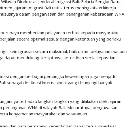
Wilayah Direktorat Jenderal Imigrasi Bali, Felucia Sengky Ratna.
men jajaran Imigrasi Bali untuk terus meningkatkan kinerja
n, khususnya dalam pengawasan dan penanganan keberadaan WNA
us berupaya memberikan pelayanan terbaik kepada masyarakat
rjalan secara optimal sesuai dengan ketentuan yang berlaku.
ngsi keimigrasian secara maksimal, baik dalam pelayanan maupun
a dapat mendukung terciptanya ketertiban serta kepastian
dinasi dengan berbagai pemangku kepentingan juga menjadi
li sebagai destinasi internasional yang dikunjungi banyak
gannya terhadap langkah-langkah yang dilakukan oleh jajaran
ta penanganan WNA di wilayah Bali. Menurutnya, pengawasan
serta kenyamanan masyarakat dan wisatawan.
igrasi dan para pemangku kepentingan dapat terus diperkuat,