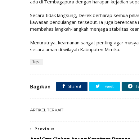
ada di Tembagapura dengan harapan kejadian seperti 
Secara tidak langsung, Derek berharap semua pihak 
kawasan pendulangan tersebut. Ia juga berencan
membahas langkah-langkah menjaga stabilitas keam
Menurutnya, keamanan sangat penting agar masyar
secara aman di wilayah Kabupaten Mimika.
Tags :
Bagikan
Share it
Tweet
T
ARTIKEL TERKAIT
Previous
Apel Ops Cipkon Agung Kasatgas Banops