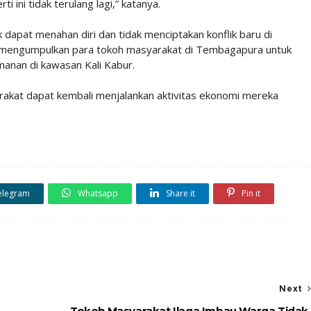
ini tidak terulang lagi,” katanya.
dapat menahan diri dan tidak menciptakan konflik baru di
a mengumpulkan para tokoh masyarakat di Tembagapura untuk
anan di kawasan Kali Kabur.
akat dapat kembali menjalankan aktivitas ekonomi mereka
elegram
Whatsapp
Share it
Pin it
Next
Tokoh Masyarakat Ilaga Imbau Warga Tidak