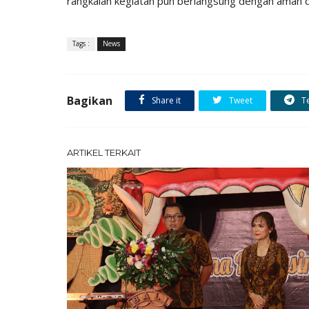
rangkaian kegiatan pun berlangsung dengan aman d
Tags :
News
Bagikan
Share it
Tweet
T
ARTIKEL TERKAIT