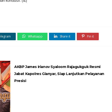
an kondusif. (&)
elegram
Whatsapp
Share it
Pin it
AKBP James Irianov Syaloom Rajagukguk Resmi
Jabat Kapolres Gianyar, Siap Lanjutkan Pelayanan
Presisi