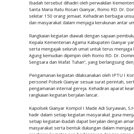
Ibadah tersebut dihadiri oleh perwakilan Kemente
Santa Maria Ratu Rosari Gianyar, Romo RD. Dr. Do
sekitar 150 orang jemaat. Kehadiran berbagai unsu
dan masyarakat dalam menjaga kerukunan antar u
Rangkaian kegiatan diawali dengan sapaan pembuka
Kepala Kementerian Agama Kabupaten Gianyar yan
serta mengajak seluruh umat untuk terus menjaga 
Agung kemudian dipimpin oleh Romo RD. Dr. Domi
Sengsara dan Wafat Tuhan”, yang berlangsung den
Pengamanan kegiatan dilaksanakan oleh IPTU I Kom
personel Polsek Gianyar sesuai surat perintah, se
pengamanan internal gereja. Kehadiran aparat ke
rangkaian kegiatan berjalan lancar.
Kapolsek Gianyar Kompol I Made Adi Suryawan, S.
hadir dalam setiap kegiatan masyarakat guna me
setiap kegiatan ibadah dapat berjalan dengan aman,
masyarakat serta bentuk dukungan dalam menjaga t