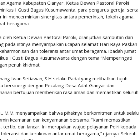
rian Agama Kabupaten Gianyar, Ketua Dewan Pastoral Paroki
minikus I Gusti Bagus Kusumawanta, para pengurus gereja, serta
r ini mencerminkan sinergitas antara pemerintah, tokoh agama,
mat beragama.
 oleh Ketua Dewan Pastoral Paroki, dilanjutkan sambutan dari
g pada intinya menyampaikan ucapan selamat Hari Raya Paskah
keharmonisan dan toleransi antar umat beragama. Ibadah Jumat
nikus I Gusti Bagus Kusumawanta dengan tema “Memperingati
gan penuh khidmat.
ang Iwan Setiawan, S.H selaku Padal yang melibatkan tujuh
rta bersinergi dengan Pecalang Desa Adat Gianyar dan
amanan bertujuan memberikan rasa aman dan memastikan seluruh
H., M.M. menyampaikan bahwa pihaknya berkomitmen untuk selalu
njamin keamanan dan kenyamanan bersama. “Kami memastikan
 tertib, dan lancar. Ini merupakan wujud pelayanan Polri kepada
oleransi dan kerukunan antar umat beragama,” ujarnya. Seluruh