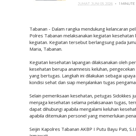
JUMAT, JUNI 05, 2026
1 MINUTE
Tabanan - Dalam rangka mendukung kelancaran pel
Polres Tabanan melaksanakan kegiatan kesehatan 
kegiatan. Kegiatan tersebut berlangsung pada Juma
Maria, Tabanan.
Kegiatan kesehatan lapangan dilaksanakan oleh p
kesehatan berupa anamnesis keluhan, pengecekan ta
yang bertugas. Langkah ini dilakukan sebagai upay
kondisi sehat dan siap menjalankan tugas pengama
Selain pemeriksaan kesehatan, petugas Sidokkes j
menjaga kesehatan selama pelaksanaan tugas, ter
dapat dihubungi apabila mengalami keluhan kesehat
apabila ditemukan personel yang memerlukan penan
Seijin Kapolres Tabanan AKBP I Putu Bayu Pati, S.I
Irmawati,