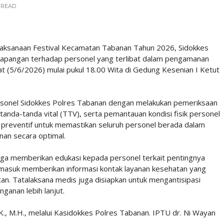
READ
aksanaan Festival Kecamatan Tabanan Tahun 2026, Sidokkes
lapangan terhadap personel yang terlibat dalam pengamanan
t (5/6/2026) mulai pukul 18.00 Wita di Gedung Kesenian I Ketut
ersonel Sidokkes Polres Tabanan dengan melakukan pemeriksaan
nda-tanda vital (TTV), serta pemantauan kondisi fisik personel
a preventif untuk memastikan seluruh personel berada dalam
nan secara optimal.
uga memberikan edukasi kepada personel terkait pentingnya
masuk memberikan informasi kontak layanan kesehatan yang
an. Tatalaksana medis juga disiapkan untuk mengantisipasi
ganan lebih lanjut.
.K., M.H., melalui Kasidokkes Polres Tabanan. IPTU dr. Ni Wayan