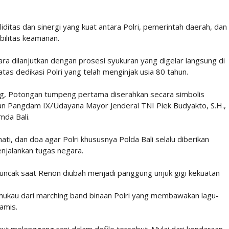
ditas dan sinergi yang kuat antara Polri, pemerintah daerah, dan
bilitas keamanan.
ra dilanjutkan dengan prosesi syukuran yang digelar langsung di
as dedikasi Polri yang telah menginjak usia 80 tahun.
g, Potongan tumpeng pertama diserahkan secara simbolis
dan Pangdam IX/Udayana Mayor Jenderal TNI Piek Budyakto, S.H.,
mda Bali.
ati, dan doa agar Polri khususnya Polda Bali selalu diberikan
njalankan tugas negara.
cak saat Renon diubah menjadi panggung unjuk gigi kekuatan
ukau dari marching band binaan Polri yang membawakan lagu-
namis.
ikut melenggang rapi dalam defile tersebut. Mulai dari kendaraan