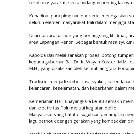
tokoh masyarakat, serta undangan penting lainnya.
Kehadiran para pimpinan daerah ini menegaskan soli
seluruh elemen masyarakat Bali dalam menjaga sta
Usai upacara parade yang berlangsung khidmat, aca
area Lapangan Renon. Sebagai bentuk rasa syukur at
Kapolda Bali melaksanakan prosesi potong tumpen
kepada gubernur Bali Dr. Ir. Wayan Koster, M.M., 
M.H., yang disaksikan oleh seluruh anggota Forkopi
Tradisi ini menjadi simbol rasa syukur, kerendahan h
kelancaran, keselamatan, dan keberkahan dalam me
Kemeriahan Hari Bhayangkara ke-80 semakin memun
dan kreativitas Polri melalui kegiatan defile.
Masyarakat yang hafut disuguhkan penampilan mem
lagu patriotik dengan gerakan yang kompak dan di
Tidak kalah menarik, parade kendaraan dinas Polri 