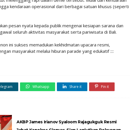
, hingga kendaraan operasional dari berbagai satuan khusus (seperti
inkan pesan nyata kepada publik mengenai kesiapan sarana dan
al seluruh aktivitas masyarakat serta pariwisata di Bali.
enon ini sukses memadukan kekhidmatan upacara resmi,
ngan masyarakat melalui hiburan parade yang edukatif ::::
elegram
Whatsapp
Share it
Pin it
AKBP James Irianov Syaloom Rajagukguk Resmi
Jabat Kapolres Gianyar, Siap Lanjutkan Pelayanan