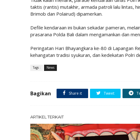
taktis (rantis) mutakhir, armada patroli lalu lintas
Brimob dan Polairud) dipamerkan.
Defile kendaraan ini bukan sekadar pameran, mela
prasarana Polda Bali dalam mengamankan dan mengaw
Peringatan Hari Bhayangkara ke-80 di Lapangan R
kehangatan tradisi syukuran, dan kedekatan Polri de
Tags :
News
Bagikan
Share it
Tweet
T
ARTIKEL TERKAIT