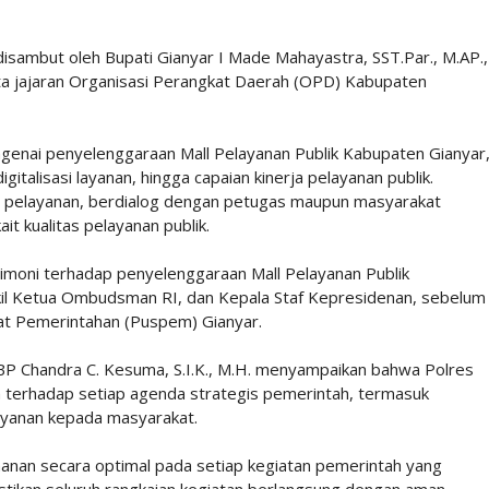
sambut oleh Bupati Gianyar I Made Mahayastra, SST.Par., M.AP.,
a jajaran Organisasi Perangkat Daerah (OPD) Kabupaten
genai penyelenggaraan Mall Pelayanan Publik Kabupaten Gianyar
igitalisasi layanan, hingga capaian kinerja pelayanan publik.
as pelayanan, berdialog dengan petugas maupun masyarakat
 kualitas pelayanan publik.
imoni terhadap penyelenggaraan Mall Pelayanan Publik
il Ketua Ombudsman RI, dan Kepala Staf Kepresidenan, sebelum
at Pemerintahan (Puspem) Gianyar.
P Chandra C. Kesuma, S.I.K., M.H. menyampaikan bahwa Polres
terhadap setiap agenda strategis pemerintah, termasuk
layanan kepada masyarakat.
nan secara optimal pada setiap kegiatan pemerintah yang
stikan seluruh rangkaian kegiatan berlangsung dengan aman,