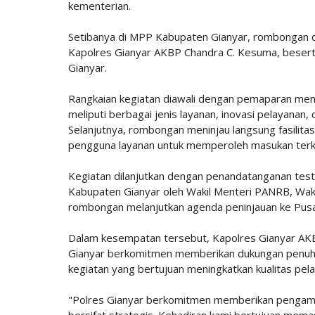
kementerian.
Setibanya di MPP Kabupaten Gianyar, rombongan di
Kapolres Gianyar AKBP Chandra C. Kesuma, besert
Gianyar.
Rangkaian kegiatan diawali dengan pemaparan men
meliputi berbagai jenis layanan, inovasi pelayanan, d
Selanjutnya, rombongan meninjau langsung fasilit
pengguna layanan untuk memperoleh masukan terkait
Kegiatan dilanjutkan dengan penandatanganan test
Kabupaten Gianyar oleh Wakil Menteri PANRB, Wak
rombongan melanjutkan agenda peninjauan ke Pus
Dalam kesempatan tersebut, Kapolres Gianyar AKB
Gianyar berkomitmen memberikan dukungan penuh 
kegiatan yang bertujuan meningkatkan kualitas pe
"Polres Gianyar berkomitmen memberikan pengama
bersifat strategis. Kehadiran kami bertujuan mema