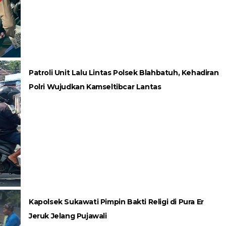
Patroli Unit Lalu Lintas Polsek Blahbatuh, Kehadiran
Polri Wujudkan Kamseltibcar Lantas
Kapolsek Sukawati Pimpin Bakti Religi di Pura Er
Jeruk Jelang Pujawali