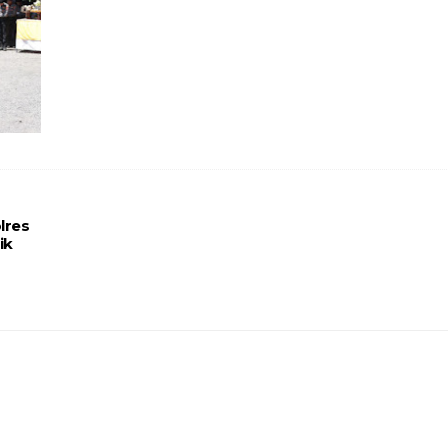
lres
ik