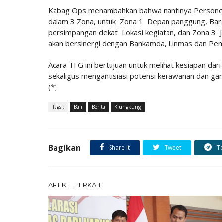
Kabag Ops menambahkan bahwa nantinya Personel 
dalam 3 Zona, untuk Zona 1 Depan panggung, Barat
persimpangan dekat Lokasi kegiatan, dan Zona 3 Jal
akan bersinergi dengan Bankamda, Linmas dan Peng
Acara TFG ini bertujuan untuk melihat kesiapan dar
sekaligus mengantisiasi potensi kerawanan dan ga
(*)
Tags :
Bali
Berita
Klungkung
Bagikan
Share it
Tweet
T
ARTIKEL TERKAIT