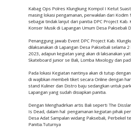
Kabag Ops Polres Klungkung Kompol I Ketut Suast
masing lokasi pengamanan, perwakilan dari Kodim 1
sebagai tindak lanjut dari panitia DPC Project Kab
Konser Musik di Lapangan Umum Desa Paksebali D
Penanggung jawab Event DPC Project Kab. Klungk
dilaksanakan di Lapangan Desa Paksebali selama 2 h
2023, adapun kegiatan yang akan di laksanakan ya
Skateboard junior se Bali, Lomba Mixology dan pad
Pada lokasi Kegiatan nantinya akan di tutup den
di wajibkan membeli tiket secara Online dengan ha
stand Kuliner dan Distro baju sedangkan untuk park
Lapangan yang sudah disiapkan panitia.
Dengan Menghadirkan artis Bali seperti The Dissla
Is Dead, dalam hal pengamanan kegiatan pihak pe
Desa Adat Sampalan widang Paksebali, Perbekel t
Panitia.Tuturnya