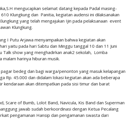
ika,S.H mengucapkan selamat datang kepada Padal masing-
610 Klungkung dan Panitia, kegiatan audensi ini dilaksanakan
. Klungkung yang telah mengajukan Ijin pada pelaksanaan event
awan Klungkung.
ung I Putu Arjawa menyampaikan bahwa kegiatan akan
ari yaitu pada hari Sabtu dan Minggu tanggal 10 dan 11 Juni
itu Talk show yang menghadirkan anak2 sekolah, Lomba
a malam harinya hiburan musik.
gan pagar bedeg dan bagi warga/penonton yang masuk kelapangan
rga Rp. 45.000 dan didalam lokasi kegiatan akan ada beberapa
ir kendaraan akan ditempatkan pada sisi timur dan barat
nd, Scare of Bumb, Lolot Band, Navicula, Kis Band dan Superman
nanggung jawab sudah berkoordinasi dengan Ketua Pecalang
erkait pengamanan Hansip dan pengamanan swasta dari