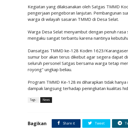
Kegiatan yang dilaksanakan oleh Satgas TMMD Ko
pengerjaan pengeboran lanjutan. Pembangunan sum
warga di wilayah sasaran TMMD di Desa Selat.
Warga Desa Selat menyambut dengan penuh rasa sy
mengaku sangat terbantu karena nantinya kebutuha
Dansatgas TMMD ke-128 Kodim 1623/Karangasem, 
sumur bor akan terus dikebut agar segera dapat d
seluruh personel Satgas bersama warga tetap me
royong" ungkap beliau.
Program TMMD Ke-128 ini diharapkan tidak hanya 
dampak langsung terhadap peningkatan kualitas hi
Tags :
News
Bagikan
Share it
Tweet
T