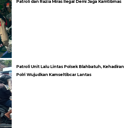
Patroli dan Razia Miras Ilegal Demi Jaga Kamtibmas
Patroli Unit Lalu Lintas Polsek Blahbatuh, Kehadiran
Polri Wujudkan Kamseltibcar Lantas