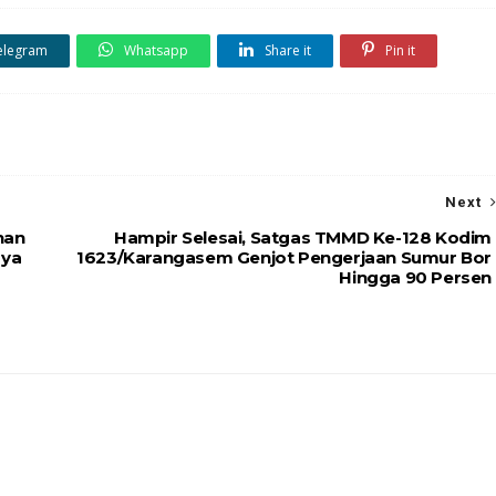
elegram
Whatsapp
Share it
Pin it
Next
han
Hampir Selesai, Satgas TMMD Ke-128 Kodim
aya
1623/Karangasem Genjot Pengerjaan Sumur Bor
Hingga 90 Persen